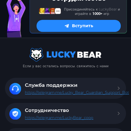
Присоединяйтесь к LuckyBear и
играйте в
1000+
игр
Вступить
Если у вас остались вопросы, свяжитесь с нами
Служба поддержки
https://telegram.me/Lucky_Bear_Guardian_Support_Bot
Сотрудничество
https://telegram.me/LuckyBear_coop