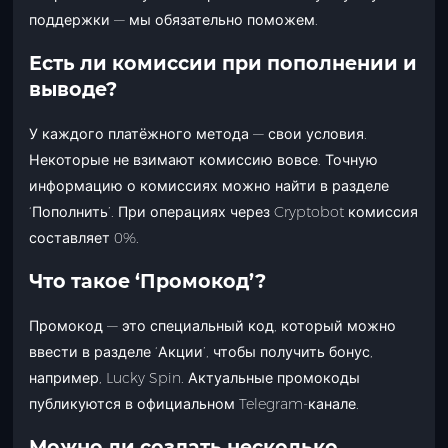
поддержки — мы обязательно поможем.
Есть ли комиссии при пополнении и
выводе?
У каждого платёжного метода — свои условия.
Некоторые не взимают комиссию вовсе. Точную
информацию о комиссиях можно найти в разделе
‘Пополнить’. При операциях через Cryptobot комиссия
составляет 0%.
Что такое ‘Промокод’?
Промокод — это специальный код, который можно
ввести в разделе ‘Акции’, чтобы получить бонус,
например, Lucky Spin. Актуальные промокоды
публикуются в официальном Telegram-канале.
Можно ли создать несколько