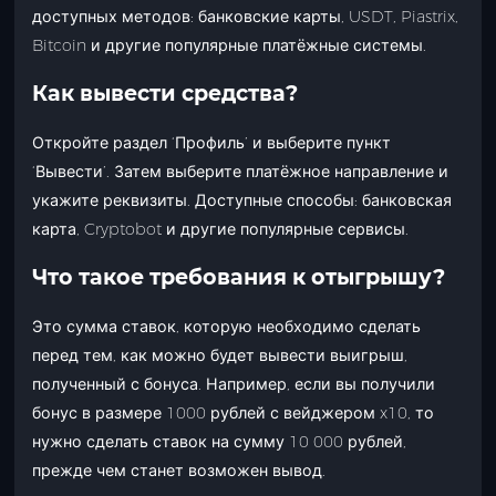
доступных методов: банковские карты, USDT, Piastrix,
Bitcoin и другие популярные платёжные системы.
Как вывести средства?
Откройте раздел ‘Профиль’ и выберите пункт
‘Вывести’. Затем выберите платёжное направление и
укажите реквизиты. Доступные способы: банковская
карта, Cryptobot и другие популярные сервисы.
Что такое требования к отыгрышу?
Это сумма ставок, которую необходимо сделать
перед тем, как можно будет вывести выигрыш,
полученный с бонуса. Например, если вы получили
бонус в размере 1000 рублей с вейджером x10, то
нужно сделать ставок на сумму 10 000 рублей,
прежде чем станет возможен вывод.