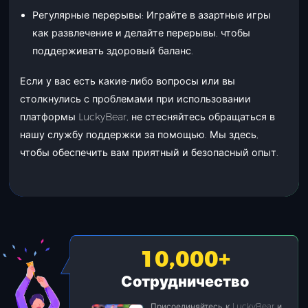
Регулярные перерывы: Играйте в азартные игры
как развлечение и делайте перерывы, чтобы
поддерживать здоровый баланс.
Если у вас есть какие-либо вопросы или вы
столкнулись с проблемами при использовании
платформы LuckyBear, не стесняйтесь обращаться в
нашу службу поддержки за помощью. Мы здесь,
чтобы обеспечить вам приятный и безопасный опыт.
10,000
+
Сотрудничество
Присоединяйтесь к LuckyBear и