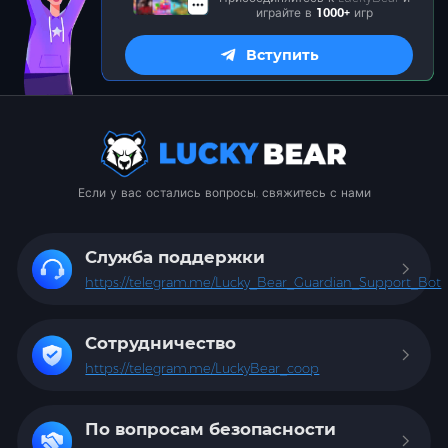
играйте в
1000+
игр
Вступить
Если у вас остались вопросы, свяжитесь с нами
Служба поддержки
https://telegram.me/Lucky_Bear_Guardian_Support_Bot
Сотрудничество
https://telegram.me/LuckyBear_coop
По вопросам безопасности