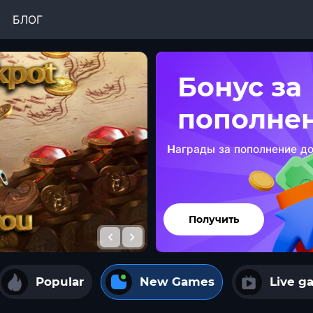
БЛОГ
Бонус за
пополне
Hаграды за пополнение д
Получить
Popular
New Games
Live g