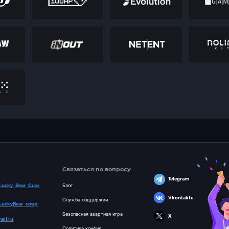
Связаться по вопросу
Telegram
/Lucky_Bear_Guar
Блог
Vkontakte
Служба поддержки
/LuckyBear_coop
Безопасная азартная игра
X
ail.ru
Политика конфид.