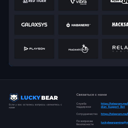
Связаться с нами
Служба
https://telegram.me
Если у вас остались вопросы, свяжитесь с
поддержки
dian_Support_Bot
нами
Сотрудничество
https://telegram.me
По вопросам
luckybeargaming@m
безопасности