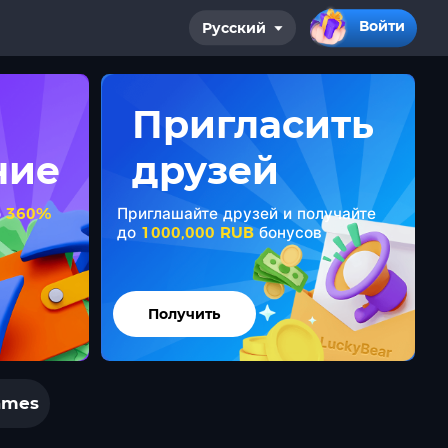
Войти
Русский
Пригласить
ние
друзей
о
360%
Приглашайте друзей и получайте
до
1000,000 RUB
бонусов
Получить
ames