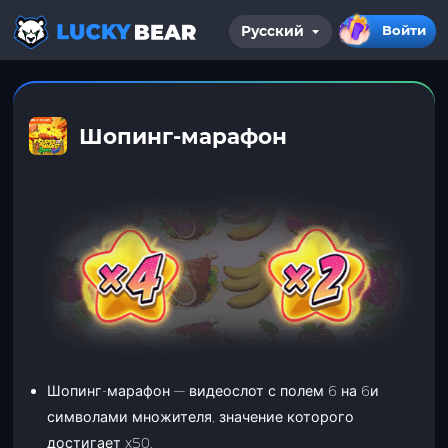
Войти
Русский
ГЛАВНАЯ
БЛОГ
Шопинг-марафон
Шопинг-марафон — видеослот с полем 6 на 6и
символами множителя, значение которого
достигает x50.