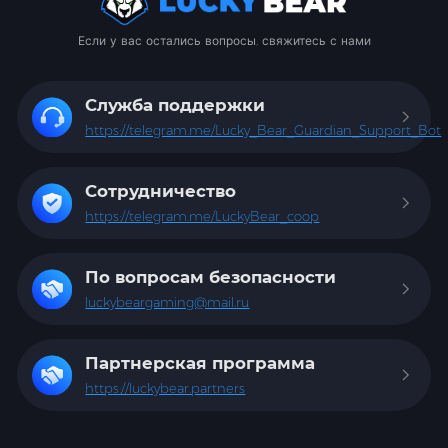
Если у вас остались вопросы, свяжитесь с нами
Служба поддержки
https://telegram.me/Lucky_Bear_Guardian_Support_Bot
Сотрудничество
https://telegram.me/LuckyBear_coop
По вопросам безопасности
luckybeargaming@mail.ru
Партнерская
программа
https://luckybear.partners